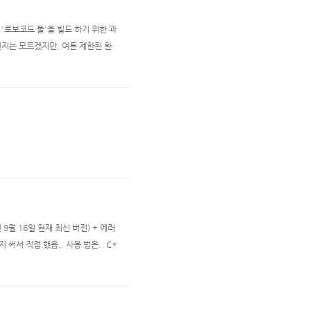
이 아닌 '로보코드 툴'을 빌드 하기 위한 과
인지는 모르겠지만, 여튼 제한된 환
k-6u45-windows-x64.exe)
ven r..
년 9월 16일 현재 최신 버전) + 에러
 써서 직접 했음.. 사용 법은.. C+
써줘야 한다. extern "C" { #in