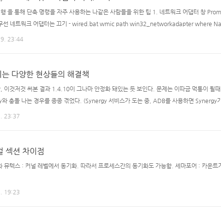
을 통해 단축 명령을 자주 사용하는 나같은 사람들을 위한 팁 1. 네트워크 어댑터 창 Prompt로 열
네트워크 어댑터는 끄기 - wired.bat wmic path win32_networkadapter where Nam
32_networkadapter where Name="Wired Adapter Name" call enable 여기서 Nam
9. 23:44
GUI환경에서 이름을 확인해도 되고, 아래의 명령어를 통하여 얻어도 된..
 먹통되는 다양한 현상들의 해결책
이지만, 이것저것 써본 결과 1.4.10이 그나마 안정화 돼있는 듯 보인다. 문제는 이따금 먹통이 
y와 충돌 나는 경우를 종종 겪었다. (Synergy 서비스가 도는 중, ADB를 사용하면 Synerg
, 5037 포트를 무지막지하게 open한 것으로 확인 가능하다. 여튼.. 이 경우 Synergy 를 다
. 23:37
nergy unable to open screen - Failed to init synrgyhk.dll, another pr..
컬 섹션 차이점
 뮤텍스 : 커널 레벨에서 동기화. 따라서 프로세스간의 동기화도 가능함. 세마포어 : 카운트
. 19:23