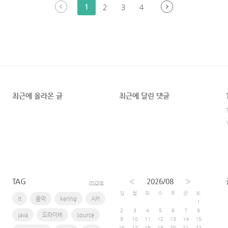
1
2
3
4
최근에 올라온 글
최근에 달린 댓글
TAG
«
2026/08
»
more
일
월
화
수
목
금
토
it
음악
kering
API
1
2
3
4
5
6
7
8
java
드라이버
source
9
10
11
12
13
14
15
16
17
18
19
20
21
22