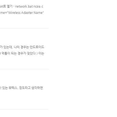
기 - network.bat ncpa.c
e="Wireless Adapter Name"
e안에 써주는 값은, 각자의 Network Ad
될때가 있는데, 나의 경우는 안드로이드
y가 먹통이 되는 경우가 잦았다.) 이는
시 실행하려 하면 이런 저런 메세지를 띄
가 있는 뮤텍스. 정도라고 생각하면