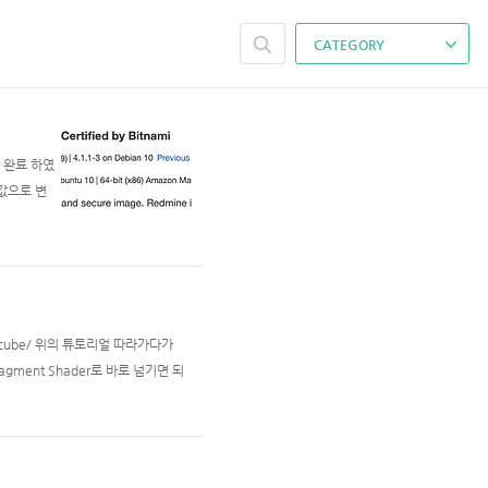
CATEGORY
치 완료 하였
 값으로 변
k 여기서 다
get http
olored-cube/ 위의 튜토리얼 따라가다가
ragment Shader로 바로 넘기면 되
 // Output data ; will be i