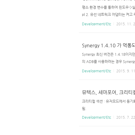
평소 환경 변수를 통하여 윈도우->실행 
pl 2. 유선 네트워크 어댑터는 켜고 무선 
call disable wmic path win
Development/Etc
2015. 11. 2
apter 이름을 써주면 된다. 그냥 
Synergy 1.4.10 가
Synergy 최신 버전은 1.4.18
의 ADB를 사용하려는 경우 Synerg
cmd에서 netstat -an을 해보면
Development/Etc
2015. 9. 11
우면서 정상 동작을 안하는 경우가 많았다. - Sy
뮤텍스, 세마포어, 크리티
크리티컬 섹션 : 유저모드에서 동기화
됨.
Development/Etc
2015. 7. 22