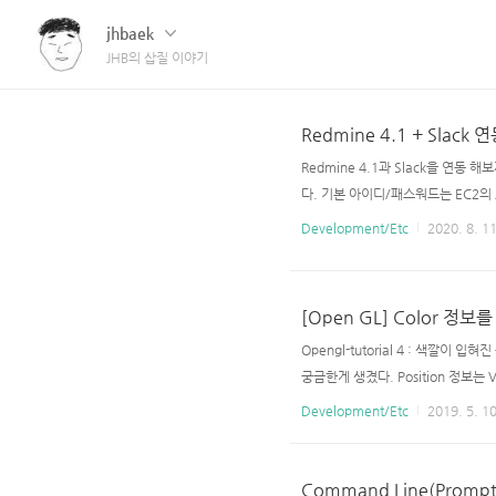
jhbaek
JHB의 삽질 이야기
Redmine 4.1 + Slack 
Redmine 4.1과 Slack을 연동 해
다. 기본 아이디/패스워드는 EC2의 Act
경하자. 이제 Slack 과 연동하기 위해 Pl
Development/Etc
2020. 8. 11
운 받았다. 아래의 순서대로 진행하자 $ sudo 
s:/..
[Open GL] Color 정
Opengl-tutorial 4 : 색깔이 입혀진 
궁금한게 생겼다. Position 정보는 V
는 것을 뭐하러 Vertex Shader로 넘긴 
Development/Etc
2019. 5. 10
nterpolated for each fragment. 
Command Line(Pro