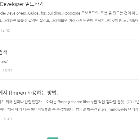
e-Developer 빌드하기
Robocode/Developers_Guide_for_building_Robocode 로보코드의 '로봇'을 만드는 것
로 따라하면 좋을것 같지만 실제로 따라해보면 여러가지 난관에 부딪힌다이것이 Proxy 때문
. 가장 중요한 것인 '빌드 환경'(내 환경이 64bit이므로 이것을 기준으로 설명)Java6 jdk(jd
 12:49
1 사용) 웃긴게 Maven3을 쓰면 빌드가 안되더라.. 정확히 원인은 모르겠지만 codesize1.1을 ma
 검색
.org/
. 13:55
dio에서 ffmpeg 사용하는 방법.
 위해 얼마나 삽질했던가... 아래는 ffmpeg shared library를 직접 컴파일 한것..(2012
니 뭐니 해서 에러 나는 헤더파일들을 좀 수정해줬다. 컴파일 하는건 msys, mingw등등 여러가지
할 땐 extern "C"를 제거하고 사용 하면 된다. #define inline _inline //이걸 제일 위에 
. 01:01
le.h" #include "include/libavformat/avformat.h"..