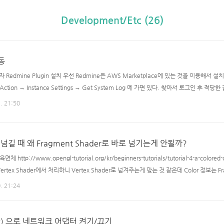
Development/Etc (26)
연동
보자 Redmine Plugin 설치 우선 Redmine은 AWS Marketplace에 있는 것을 이용해서 설
ion → Instance Settings → Get System Log 에 가면 있다. 찾아서 로그인 후 적당한
ugin을 설치 해야 한다. Plugin 의 경우 https://github.com/sciyoshi/redmine-slac
. 21:50
gem install httpclient $ cd /opt/bitnami/apps/redmine/htdocs/plugins $ w
보를 넘길 때 왜 Fragment Shader로 바로 넘기는게 안될까?
육면체 http://www.opengl-tutorial.org/kr/beginners-tutorials/tutorial-4-a-c
ertex Shader에서 처리하니 Vertex Shader로 넘겨주는게 맞는 것 같은데 Color 정보는 F
다음에 다시 Fragment Shader 로 넘기는 것인가? // TransformVertexShader.vertexshader
. 21:24
out ve..
mpt) 으로 네트워크 어댑터 켜기/끄기