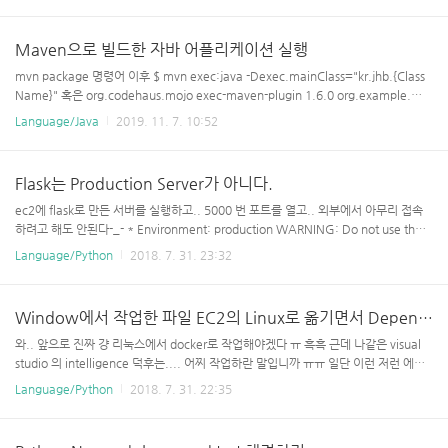
선택한 건 뒤에 group by 에서 survived가 사용되기 때문이다.
Maven으로 빌드한 자바 어플리케이션 실행
mvn package 명령어 이후 $ mvn exec:java -Dexec.mainClass="kr.jhb.{Class
Name}" 혹은 org.codehaus.mojo exec-maven-plugin 1.6.0 org.example.ba
sicapp.App 를 추가한 후에 mvn exec:java 로 실행하면 된다.
Language/Java
2019. 11. 7. 10:52
Flask는 Production Server가 아니다.
ec2에 flask로 만든 서버를 실행하고.. 5000 번 포트를 열고.. 외부에서 아무리 접속
하려고 해도 안된다-_- * Environment: production WARNING: Do not use the
development server in a production environment. Use a production WSGI s
Language/Python
2018. 7. 31. 23:32
erver instead. * Debug mode: off * Running on http://127.0.0.1:5000/ (Pre
ss CTRL+C to quit) 실행하면 위처럼 나오길래.. 위의 키워드로 검색해보니.. 아래의
정보가 나왔다. Flask Is Not Your Production Server While lightweight and eas
Window에서 작업한 파일 EC2의 Linux로 옮기면서 Dependency 오류 난 것들..
y to use, Fl..
와.. 앞으로 진짜 걍 리눅스에서 docker로 작업해야겠다 ㅠ 흑흑 근데 나같은 visual
studio 의 intelligence 덕후는.... 어찌 작업하란 말입니까 ㅠㅠ 일단 이런 저런 에러
가 났다.. 특히 chromedriver 관련해서 무수히 많이 났다. 이것저것 검색해봤는데..
Language/Python
2018. 7. 31. 22:35
그냥 firefox로 바꾸기로 결정 -0- 그렇다면 소스코드도 chromedriver가 아니라 gec
kodriver로 바꿔야 한다. 다운은 (https://www.seleniumhq.org/download/) 서
받으면 되긴하는데, 다행히 ec2에 firefox랑 geckodriver가 미리 깔려있는듯.. 굳굳.