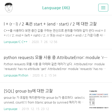
Language (46)
l + (r - l) / 2 혹은 start + (end - start) / 2 에 대한 고찰
C++을 사용하다 보면 중간 값을 구하는 연산으로 흔히들 아래와 같이 쓴다 mid = (l
+ r ) / 2; mid = (left + right) / 2; // 또는 mid = (start + end) / 2;가끔 다른 사람
들이 짜 놓은 소스코드를 보면 아래와 같이 돼있는 걸 본적이 있다. mid = l + (r - l) /
Language/C C++
2020. 7. 26. 12:56
2; mid = left + (right - left) / 2; mid = start + (end - start) / 2;수학적으로는 전
혀 차이가 없는데 저렇게 나누는 이유는? Overflow 때문이다. 변수들이 int로 선언된
경우, left + right가 INT_MAX를 넘어서는 경우 overflow가 일어나서 원하는 결과
python requests 모듈 사용 중 AttributeError: module 'requests' has no attribute 'get'
대로 수행이 되질 않는다. 따라서 최소한의 방어벽을 치..
Python requests 모듈 사용 중 아래와 같은 에러가 났다. AttributeError: module
'requests' has no attribute 'get' AttributeError: module 'requests' has no att
ribute 'post' 으잉 분명 pip로 패키지 설치 완료 했는데 도대체 뭘까? 굉장히 황당하
Language/Python
2020. 6. 2. 15:34
게도, requests 모듈을 사용하려는 파일 이름이 http.py 라서 안되는 것이었다 -_- 다
른 이름으로 바꿨더니 정상적으로 수행됐다. 뭥미.
[SQL] group by에 대한 고찰
group by 가 포함된 쿼리문에서는 group by가 중요하다. select s
urvived, count(1) from titanic group by survived 쿼리가 위와
같다면.. 앞에 select에 있는 survived가 중요한게 아니라 group b
Language
2019. 12. 15. 23:12
y에 있는 survived가 중요하다. SQL문의 select에서 survived를