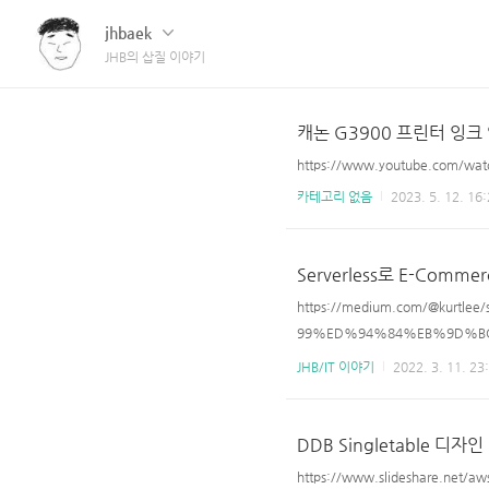
jhbaek
JHB의 삽질 이야기
캐논 G3900 프린터 잉크
https://www.youtube.com/
카테고리 없음
2023. 5. 12. 16
Serverless로 E-Co
https://medium.com/@ku
99%ED%94%84%EB%9D%B
EC%8A%A4%ED%83%80%E
JHB/IT 이야기
2022. 3. 11. 23
B%8A%94-%EC%9E%90%EB%
썰 / 스타트업에서 CTO는 뭘 하는 ..
DDB Singletable 디자인
https://www.slideshare.net