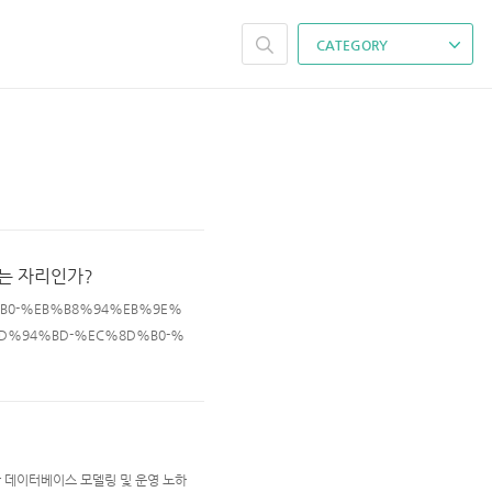
CATEGORY
 하는 자리인가?
B8%B0-%EB%B8%94%EB%9E%
D%94%BD-%EC%8D%B0-%
B%AD%98-%ED%95%98%E
rce 만들기 / 블랙프라이데이 트래픽
서버리스 기반 데이터베이스 모델링 및 운영 노하