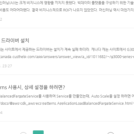
신러닝(AI)는 크게 비지니스에 영향을 끼치지 못했다. 빅데이터 플랫폼을 구성하기 위한 기술
 비용도 어마어마했다. 결국 비지니스적으로 ROI가 나오지 않았었다. 머신러닝 역시 마찬가지
서 사용 할 수 없지 않을까? 하고 생각했었으며 머신러닝에 드는 수 많은 인프라를 어떻게 
22
 쉬운게 아니었다. 의도한건지 의도하지 않은건지, 4차 산업 혁명에서 부르는 기술들의 인프라
닝 모두 이제 학계가 아니라 업계에서 날라..
터 드라이버 설치
 캐논 사이트에서 제공하는 드라이버는 설치가 계속 실패 하더라. 캐나다 캐논 사이트에서 G3000
da.custhelp.com/app/answers/answer_view/a_id/1011682/~/g3000-series-cups
Printer Driver Ver.16.40.1.0 (Mac) History [Ver.16.40.1.0] - macOS Big Sur (1
. 23:27
occurre..
terns 사용시, 상세 설정을 하려면?
oadBalancedFargateService를 사용하여 Service를 만들었는때, Auto Scale을 설정 하려면 
t/docs/@aws-cdk_aws-ecs-patterns.ApplicationLoadBalancedFargateServic
 ecs_patterns.ApplicationLoadBalancedFargateService(this, 'FargateService', { //.
04