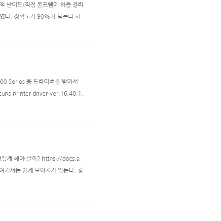
적 난이도(직접 온프렘에 하둡 클러
였다. 정확도가 90%가 넘는다 하
구성해야하는지 (그래픽카드가 너무나
에 대한 문제는 클라우드가 뜨면서
 Series 용 드라이버를 받아서
-printer-driver-ver.16.40.1.
1.0) has been added as a supp
어떻게 해야 할까? https://docs.a
e.html 여기서는 쉽게 보이지가 않는다. 정
.. } fargateService.service.aut