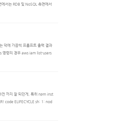
에서는 RDB 및 NoSQL 측면에서
로 나오는 덕에 가끔씩 프롬프트 출력 결과
령의 경우 aws iam list-users
마전 까지 잘 되던게, 특히 npm inst
 code ELIFECYCLE sh: 1: nod
런류의 에러가 발생한다. 아니 나는 doc