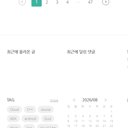
1
2
3
4
···
47
최근에 올라온 글
최근에 달린 댓글
TAG
«
2026/08
»
more
일
월
화
수
목
금
토
Cloud
C++
source
1
2
3
4
5
6
7
8
NDK
android
Quiz
9
10
11
12
13
14
15
16
17
18
19
20
21
22
driver
java
Visual C++