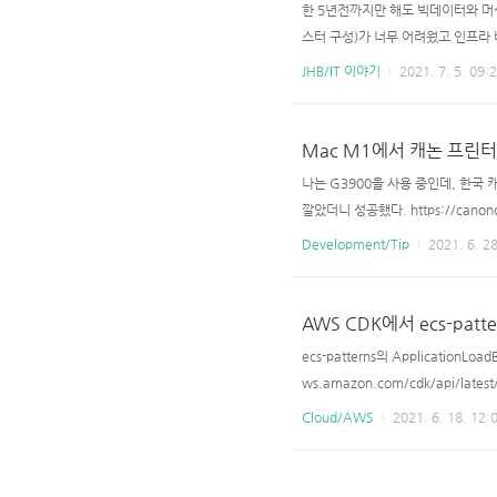
한 5년전까지만 해도 빅데이터와 머
스터 구성)가 너무 어려웠고 인프라
더라도 99%가 되지 않으면 산업에
JHB/IT 이야기
2021. 7. 5. 09:
비싸고, 병렬 학습은 어렵다) 여간
해결되게 되었고 빅데이터와 머신 러
Mac M1에서 캐논 프린
나는 G3900을 사용 중인데, 한국
깔았더니 성공했다. https://canoncana
0-%28mac%29 G3000 series CUPS 
Development/Tip
2021. 6. 28
orted OS. - Modified the failure 
AWS CDK에서 ecs-pat
ecs-patterns의 ApplicationL
ws.amazon.com/cdk/api/lates
답은.. const fargateService = new
Cloud/AWS
2021. 6. 18. 12:
oScaleTaskCount..