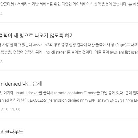
, 당근마켓 / 서버리스 기반 서비스를 위한 다양한 데이터베이스 선택 옵션이 있습니다. 본 세션
RDB에서 서버리스를 위한 데이터 모델링 및 www.slideshare.net 이 ppt 맘에 든다.
44
어 출력이 새 창으로 나오지 않도록 하기
li 명령을 사용 할 때가 있는데 aws cli v2의 경우 명령 실행 결과에 대한 출력이 새 창 (Page)
, 명령어 입력시 뒤에 --no-cli-pager 를 붙이는 것이다. 예를 들어 aws iam list-users 명
새 창이 뜨지 않고 명령어 결과가 동일한 터미널에 출력된다.
18
sion denied 나는 문제
여기에 ubuntu docker를 돌려서 remote container로 node를 개발 중에 있다. 근데 얼
enied 에러가 난다. EACCESS: permission denied npm ERR! spawn ENOENT npm ERR!
 package-lock.json과 node_modules 디렉토리를 지우고 아무리 다시 시도해도 계속해서 이
 8. 5. 13:56
 (root) 인데 왜 자꾸 permission den..
고 클라우드