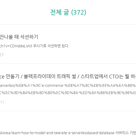
전체 글 (372)
 안나올 때 석션하기
watch?v=CDHddqLVAlI 주사기로 석션하면 된다.
:27
mmerce 만들기 / 블랙프라이데이 트래픽 썰 / 스타트업에서 CTO는 뭘
rtlee/serverless%EB%A1%9C-e-commerce-%EB%A7%8C%EB%93%A4%EA%
C%EC%9D%B4%EB%8D%B0%EC%9D%B4-%ED%8A%B8%EB%9E%98%E
D%8A%B8%EC%97%85%EC%97%90%EC%84%9C-cto%EB%8A%94-%E
:11
A6%AC%EC%9D%B8%EA%B0%80-a6f9d9beb930 Serverless로 E-Comme
/awskorea/learn-how-to-model-and-operate-a-serverlessbased-database 