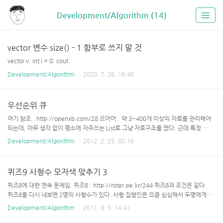
Development/Algorithm (14)
vector 변수 size() - 1 함부로 쓰지 말 것
vector v; int i = 0; cout
Development/Algorithm
2020. 7. 26. 16:46
우선순위 큐
여기 참조.. http://openxb.com/28 으어어.. 약 3~400개 이상의 자료를 관리해야
되는데, 아무 생각 없이 평소에 자주쓰는 List로 그냥 자료구조를 짰다. 근데 특정 이
벤트를 실행 시킬 때 마다 해당 자료가 정렬이 되어 있어야 한다는 조건이 나중에 붙어
Development/Algorithm
2012. 2. 25. 02:16
서.. List로 짠 지금은 이벤트 실행때마다 소트를 다시 해준다 -_- 그리고 삽입, 삭제가
빈번하게 일어나는데 List로 짠 덕분에 미치고 팔짝 뛰겠다. 차라리 처음부터 우선순
위 큐(Priority_Queue)를 이용해서 짤걸... 다 경험이다~~~ 나중엔 잘 하자!!
퀴즈9 사형수 모자색 맞추기 3
퀴즈8에 대한 연속 문제임. 퀴즈8 : http://roter.pe.kr/244 퀴즈8과 조건은 같다.
퀴즈8을 다시 내보면 2명의 사형수가 있다. 사형 집행인은 요즘 심심해서 두명에게
재밌는 퀴즈를 내었다.(목숨을 건 퀴즈인데 재밌으려나?) 둘에게는 검정색 모자와 흰
Development/Algorithm
2011. 8. 5. 14:41
색 모자를 임의로 씌우는데, 자기가 쓴 모자의 색은 절대로 알 수가 없다. 서로 상대의