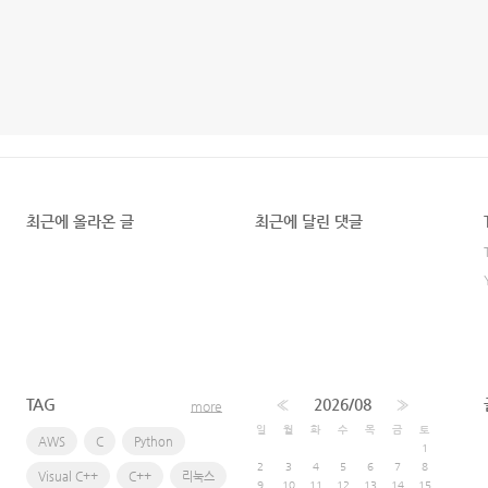
최근에 올라온 글
최근에 달린 댓글
TAG
«
2026/08
»
more
일
월
화
수
목
금
토
AWS
C
Python
1
2
3
4
5
6
7
8
Visual C++
C++
리눅스
9
10
11
12
13
14
15