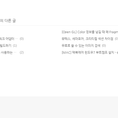
의 다른 글
Command Line(Prompt) 으로 네트워크 어댑터 켜기/끄기
(0)
뮤텍스, 세마포어, 크리티컬 섹션 차이점
(0
er 빌드하기
(1)
무료로 쓸 수 있는 이미지 검색
(0)
[ffmpeg] Visual Studio에서 ffmpeg 사용하는 방법.
(2)