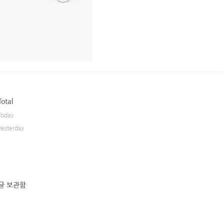
Total
Today
Yesterday
글 보관함