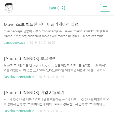
java (12)
Maven으로 빌드한 자바 어플리케이션 실행
mvn package 명령어 이후 $ mvn exec:java -Dexec.mainClass="kr.jhb.{Class
Name}" 혹은 org.codehaus.mojo exec-maven-plugin 1.6.0 org.example.ba
sicapp.App 를 추가한 후에 mvn exec:java 로 실행하면 된다.
Language/Java
2019. 11. 7. 10:52
[Android JNI/NDK] 로그 출력
Java로 로그를 찍을 땐 Log.i / Log.d ... 등을 이용하여 로그를 출력한다. JNI에서도
이를 지원한다. 에 있는 __android_log_print를 이용하면 되는데, 이걸 그대로 사용
하면 너무 길기에 보통 아래와 같이 정의해 놓고 사용한다.#include #define LOG_
Development/Mobile
2015. 9. 21. 01:41
TAG "tagname" #define LOGV(...) __android_log_print(ANDROID_LOG_V
ERBOSE, LOG_TAG, __VA_ARGS__) #define LOGD(...) __android_log_pri
nt(ANDROID_LOG_DEBUG , LOG_TAG, __VA_ARGS__) #define LOGI(...)
[Android JNI/NDK] 배열 사용하기
__android_log_print(ANDROID_LOG_INFO , L..
자바와 C/C++은 내부적으로 배열을 이용하는 구조가 다르다. C/C++은 배열이 메모
리 상에서 연속적으로 배치되는데 비해, Java의 경우 반드시 연속적으로 배치돼 있지
는 않다. 이런 저런 연유로, Java와 C/C++의 배열은 서로 다르기 때문에, C/C++에
Development/Mobile
2015. 9. 21. 01:28
서 자바의 배열을 사용하려면 반드시 변환을 해야 한다. C/C++에서 접근 할 수 있는