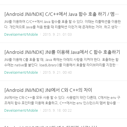
자바의 배열을 가져오려면 Get[Type]ArrayElement를 사용하며, C/C++에서 자바
의 배열에 접근 할 수 있는 배열의 포인터를 반환한다. 중요한 것은, 위의 함수를 이용
[Android JNI/NDK] C/C++에서 Java 함수 호출 하기 / 멤버 변수 사용하기
해 확보한 메모리 영역은, 사용 후 반드시 Release[Type]ArrayElements 함수를 이
용해 해제해야 한다는 것이다. // 새로운 int[10] 배열 생성 jintArr..
JNI를 이용하여 C/C++에서 Java 함수를 호출 할 수 있다. 이때는 리플렉션을 이용한
다. 개인적으로 Java를 처음 봤을 때 리플렉션 이런거 왜 존재하는 거야..하고 생각했
었는데, 요즘 느끼는건 정말.. '강력하다'는 것이다. 웬만하면 변수명/함수명 등의 코
Development/Mobile
2015. 9. 21. 01:03
드 이름으로 Java 내의 모든 기능을 다 이용 할 수 있으니.. 설계 관점에서 용이해진
다. 물론 디버깅이나 가독성은 좀 떨어지는 감이 있지만.. C/C++에서 자바의 메소드
를 호출하는 순서는 아래와 같다. FindClass 함수를 이용해서 Java의 클래스를 지정
[Android JNI/NDK] JNI를 이용해 Java에서 C 함수 호출하기
한다. 메소드명과 인자(시그니쳐)를 지정해서 클래스 내의 해당 메소드ID를 찾는다.
1,2에서 구한 클래스와 메소드를 이용하여 호출한다. 이때 반환값이나 정적/일반 메
JNI를 이용해 C를 호출 할 때, Java 쪽에는 아래의 사항을 지켜야 한다. 호출하는 함
소드에 따라 메소..
수에는 native를 붙인다. loadLibrary()를 이용해서 호출할 라이브러리를 지정한다.
(NDK를 이용해서 빌드될 라이브러리) 그리고 C/C++에서는 아래의 사항을 지켜야
Development/Mobile
2015. 9. 21. 00:40
한다. 함수명은 Java로 시작하며, 패키지명, 클래스명, 메소드명을 순서대로 적는다.
처음의 2개 인자는 JNIEnv 타입과 jobject 타입으로 해야한다. 이후에 오는 인자들은
Java와 C/C++에서 1:1로 매칭되는 parameter들이다. 예시public class MainAct
[Android JNI/NDK] JNI에서 C와 C++의 차이
ivity extends Activity { public native int add(int a, int b); //'native'가 제일 중
요 stati..
JNI에서는 C와 C++을 모두 사용 할 수 있다. 사용법이 약간 다른데, C에서는 env 구
조체의 함수 포인터를 이용해 호출하고, C++에서는 env 인스턴스의 멤버 함수를 호
출한다. 예를 들어 JNI의 FindClass 함수를 호출하는 예는 각각 아래와 같다. C의 경
Development/Mobile
2015. 9. 18. 00:22
우 jclass jklass = (*env)->FindClass(env, "java/lang/Integer"); C에서는 함수
포인터를 호출한다. 함수의 첫번째 인자에는 JNIEnv 타입의 변수를 설정하고, 두 번
째 부터는 함수에 필요한 인자를 적는다. C++의 경우 jclass jklass = env->Findlass