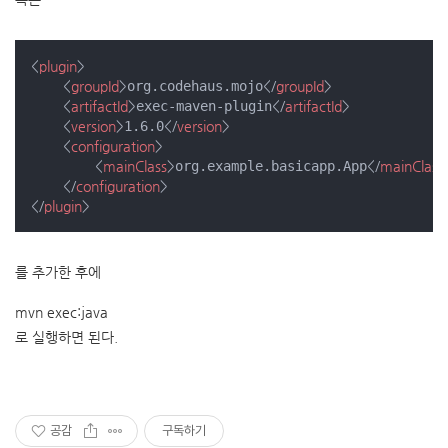
<
plugin
>
<
groupId
>
org.codehaus.mojo
</
groupId
>
<
artifactId
>
exec-maven-plugin
</
artifactId
>
<
version
>
1.6.0
</
version
>
<
configuration
>
<
mainClass
>
org.example.basicapp.App
</
mainClass
</
configuration
>
</
plugin
>
를 추가한 후에
mvn exec:java
로 실행하면 된다.
공감
구독하기