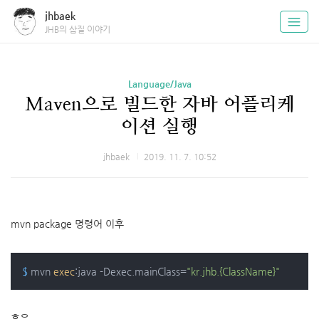
jhbaek
JHB의 삽질 이야기
Language/Java
Maven으로 빌드한 자바 어플리케
이션 실행
jhbaek
2019. 11. 7. 10:52
mvn package 명령어 이후
$
 mvn 
exec
:java -Dexec.mainClass=
"kr.jhb.{ClassName}"
혹은