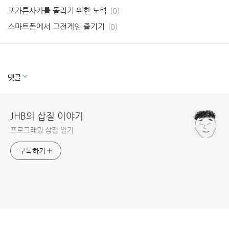
포가튼사가를 돌리기 위한 노력
(0)
스마트폰에서 고전게임 즐기기
(0)
코만도스1 패스워드 + 속도 패치
(4)
1 to 50 노하우
(10)
프로그래머의 아내가 알아두어야 할 97가지
(2)
댓글
JHB의 삽질 이야기
프로그래밍 삽질 일기
구독하기