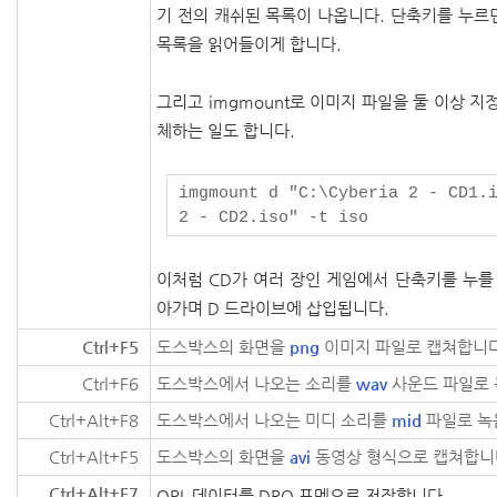
기 전의 캐쉬된 목록이 나옵니다.
단축키를 누르
목록을 읽어들이게 합니다.
그리고 imgmount로 이미지 파일을 둘 이상 지
체하는 일도 합니다.
imgmount d "C:\Cyberia 2 - CD1.
2 - CD2.iso" -t iso
이처럼 CD가 여러 장인 게임에서 단축키를 누를 
아가며 D 드라이브에 삽입됩니다.
Ctrl+F5
도스박스의 화면을
png
이미지 파일로 캡쳐합니다
Ctrl+F6
도스박스에서 나오는 소리를
wav
사운드 파일로 
Ctrl+Alt+F8
도스박스에서 나오는 미디 소리를
mid
파일로 녹
Ctrl+Alt+F5
도스박스의 화면을
avi
동영상 형식으로 캡쳐합니
Ctrl+Alt+F7
OPL 데이터를 DRO 포멧으로 저장합니다.