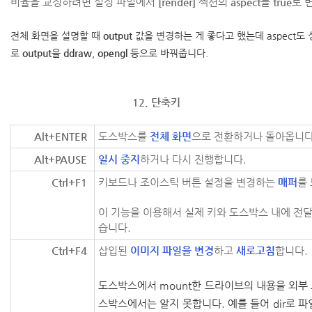
비율을 교정하려면 설정 파일에서
[render]
섹션의
aspect
를
true
로 
전체 화면을 설명할 때
output
값을 변경하는 게 좋다고 했는데 aspect도
로
output
을
ddraw
,
opengl
등으로 바꿔줍니다.
12. 단축키
Alt+ENTER
도스박스를
전체 화면
으로 전환하거나 돌아옵니다
Alt+PAUSE
일시 중지
하거나 다시 진행합니다.
Ctrl+F1
키보드나 조이스틱 버튼 설정을 변경하는
매퍼
를
이 기능을 이용해서 실제 키와 도스박스 내에 전달
습니다.
Ctrl+F4
삽입된
이미지 파일을 변경
하고
새로고침
합니다.
도스박스에서 mount한 드라이브의 내용을 외부
스박스에서는 알지 못합니다.
예를 들어 dir로 