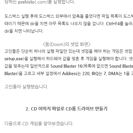
당하는
prehisto
(.com)를 실행합니다.
도스박스 실행 후에 도스박스 외부에서 압축을 풀었다면 파일 목록이 도스
태이기 때문에 dir을 치면 아무 목록도 나오지 않을 겁니다.
Ctrl+F4
를 눌러
dir을 치면 나타납니다.
<둠(Doom)의 셋업 화면>
고인돌은 단순히 하나의 실행 파일만 있는데 셋업을 해야 하는 게임은 셋업
setup.exe
)을 실행해서 하드웨어 값을 맞춘 후 게임을 실행해야 합니다. 
값을 맞추는데 일반적으로
Sound Blaster 16
(목록에 없으면
Sound Blaste
Blaster
)을 고르고 세부 설정에서
Address
는
220
,
IRQ
는
7
,
DMA
는
1
을 
고인돌이 실행됐습니다.
2. CD 이미지 파일로 CD롬 드라이브 만들기
다음으로 CD 게임을 알아보겠습니다.