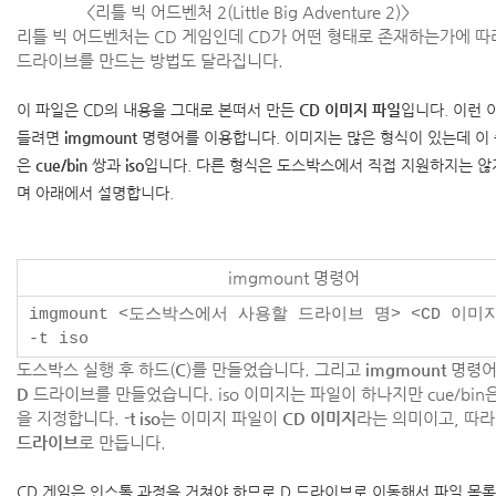
<리틀 빅 어드벤처 2(Little Big Adventure 2)>
리틀 빅 어드벤처는 CD 게임인데 CD가 어떤 형태로 존재하는가에 
드라이브를 만드는 방법도 달라집니다.
이 파일은 CD의 내용을 그대로 본떠서 만든
CD 이미지 파일
입니다. 이런 
들려면
imgmount
명령어를 이용합니다. 이미지는 많은 형식이 있는데 이
은
cue/bin
쌍과
iso
입니다. 다른 형식은 도스박스에서 직접 지원하지는 않지
며 아래에서 설명합니다.
imgmount 명령어
imgmount <도스박스에서 사용할 드라이브 명> <CD 이미
-t iso
도스박스 실행 후 하드(
C
)를 만들었습니다. 그리고
imgmount
명령어
D
드라이브를 만들었습니다. iso 이미지는 파일이 하나지만 cue/bi
을 지정합니다.
-t iso
는 이미지 파일이
CD 이미지
라는 의미이고, 따
드라이브
로 만듭니다.
CD 게임은 인스톨 과정을 거쳐야 하므로 D 드라이브로 이동해서 파일 목록