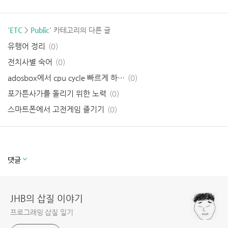
'
ETC
>
Public
' 카테고리의 다른 글
유행어 정리
(0)
전치사별 숙어
(0)
adosbox에서 cpu cycle 빠르게 하는 법
(0)
포가튼사가를 돌리기 위한 노력
(0)
스마트폰에서 고전게임 즐기기
(0)
코만도스1 패스워드 + 속도 패치
(4)
1 to 50 노하우
(10)
프로그래머의 아내가 알아두어야 할 97가지
(2)
댓글
JHB의 삽질 이야기
프로그래밍 삽질 일기