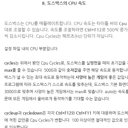
8. 도스박스의 CPU 속도
도스박스는 CPU를 에뮬레이트합니다. CPU 속도는 타이틀 바의
Cpu 
대로 조절할 수 있습니다. 속도를 조절하려면
Ctrl+F12
로 500씩 증
씩 감소시킵니다. Cpu Cycles는 헤르츠(Hz) 단위가 아닙니다.
설정 파일 내의 CPU 부분입니다.
cycles
는 위에서 봤던 Cpu Cycles로, 도스박스를 실행했을 때의 초기값을
max
를 줄 수 있습니다. 5000과 같이
숫자값
을 주면 해당 속도로 동작합니
박스가 낼 수 있는 최대 속도로 동작하는데
사양이 높은 게임
에 좋은 값입
프로그램에 따라 도스박스가 스스로 속도를 맞추는데, 도스박스 기본 화면
3000으로 맞추며 사양이 높은 게임에서는 max로 맞춥니다. auto는 속
문에 모든 게임에서 올바르게 동작하기를 기대할 수는 없습니다.
cycleup
과
cycledown
은 각각
Ctrl+F12
와
Ctrl+F11
키에 대응하며 도스박
에 적힌 값만큼 Cpu Cycles가 변합니다. 100 이상이면 절대적인 값으로
로 인식합니다.