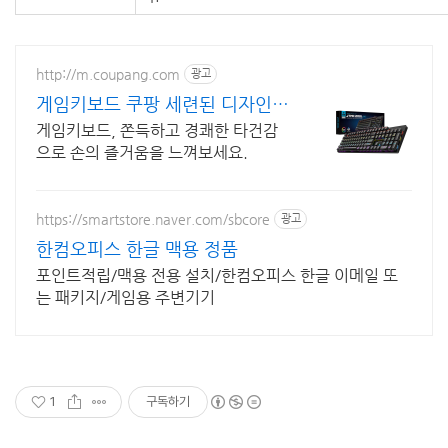
http://m.coupang.com
광고
게임키보드 쿠팡 세련된 디자인
편의성까지
게임키보드, 쫀득하고 경쾌한 타건감
으로 손의 즐거움을 느껴보세요.
https://smartstore.naver.com/sbcore
광고
한컴오피스 한글 맥용 정품
포인트적립/맥용 전용 설치/한컴오피스 한글 이메일 또
는 패키지/게임용 주변기기
1
구독하기