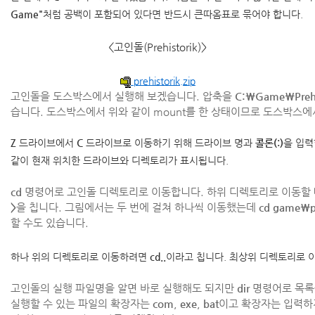
Game"
처럼 공백이 포함되어 있다면 반드시 큰따옴표로 묶어야 합니다.
<고인돌(Prehistorik)>
prehistorik.zip
고인돌을 도스박스에서 실행해 보겠습니다. 압축을
C:\Game\Prehi
습니다. 도스박스에서 위와 같이 mount를 한 상태이므로 도스박스에
Z
드라이브에서
C
드라이브로 이동하기 위해 드라이브 명과
콜론(:)
을 입
같이 현재 위치한 드라이브와 디렉토리가 표시됩니다.
cd
명령어로 고인돌 디렉토리로 이동합니다. 하위 디렉토리로 이동할
>
을 칩니다. 그림에서는 두 번에 걸쳐 하나씩 이동했는데
cd game\pr
할 수도 있습니다.
하나 위의 디렉토리로 이동하려면
cd..
이라고 칩니다. 최상위 디렉토리로
고인돌의 실행 파일명을 알면 바로 실행해도 되지만
dir
명령어로 목록
실행할 수 있는 파일의 확장자는
com
,
exe
,
bat
이고 확장자는 입력하지