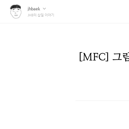
jhbaek
JHB의 삽질 이야기
[MFC] 