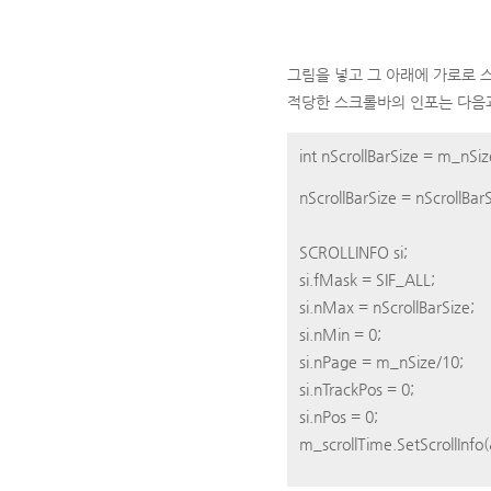
그림을 넣고 그 아래에 가로로 
적당한 스크롤바의 인포는 다음과
int nScrollBarSize = m
nScrollBarSize = nScrollBar
SCROLLINFO si;
si.fMask = SIF_ALL;
si.nMax = nScrollBarSize;
si.nMin = 0;
si.nPage = m_nSize/10;
si.nTrackPos = 0;
si.nPos = 0;
m_scrollTime.SetScrollInfo(