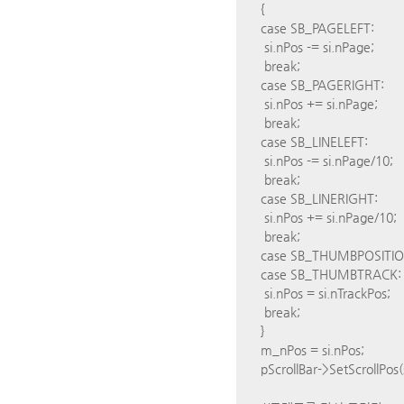
{
case SB_PAGELEFT:
si.nPos -= si.nPage;
break;
case SB_PAGERIGHT:
si.nPos += si.nPage;
break;
case SB_LINELEFT:
si.nPos -= si.nPage/10;
break;
case SB_LINERIGHT:
si.nPos += si.nPage/10;
break;
case SB_THUMBPOSITIO
case SB_THUMBTRACK:
si.nPos = si.nTrackPos;
break;
}
m_nPos = si.nPos;
pScrollBar->SetScrollPos(s