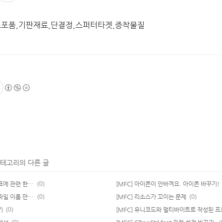
 소포품,기판재료,단결정,스퍼터타겟,증착물질
카테고리의 다른 글
[MFC] 아무리 봐도 햇깔리는 화면 좌표에 관련 한 것..
(0)
[MFC] 아이콘이 안바껴요. 아이콘 바꾸기!
[MFC] Temp 폴더 경로 얻어와서 새 파일 이름 만들기
(0)
[MFC] 리소스가 꼬이는 문제
(0)
기
(0)