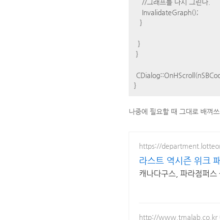
//그래프를 다시 그린다.
InvalidateGraph();
}
}
}
CDialog::OnHScroll(nSBCode
}
나중에 필요할 때 그대로 배껴쓰
https://department.lotte
라스트 역시즌 위크 패
캐나다구스, 파라점퍼스 중
http://www.tmalab.co.kr