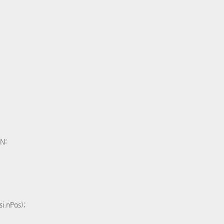
N:
i.nPos);