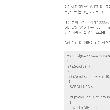
여기서 DISPLAY_WIDTH는
m_nSize는 그림의 가로 크기이
예를 들어 그림 크기가 1000p
DISPLAY_WIDTH는 400이고 
위 식처럼 해 줄 경우, 스크롤바
OnHScroll은 아래와 같은 식으
void CDlgXXXXXX::OnHScrol
{
if( pScrollBar )
{
if( pScrollBar == (CScroll
{
SCROLLINFO si;
if( pScrollBar->GetScrollInf
{
switch(nSBCode)