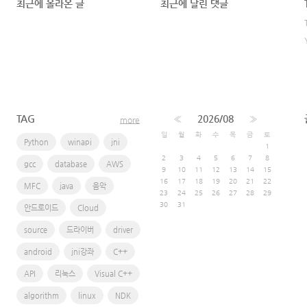
최근에 올라온 글
최근에 달린 댓글
TAG
«
2026/08
»
more
일
월
화
수
목
금
토
Python
winapi
jni
1
2
3
4
5
6
7
8
gcc
database
AWS
9
10
11
12
13
14
15
16
17
18
19
20
21
22
MFC
java
음악
23
24
25
26
27
28
29
30
31
안드로이드
Cloud
source
드라이버
driver
android
jni강좌
C++
API
리눅스
Visual C++
algorithm
linux
NDK