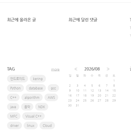
최근에 올라온 글
최근에 달린 댓글
TAG
«
2026/08
»
more
일
월
화
수
목
금
토
안드로이드
kering
1
2
3
4
5
6
7
8
Python
database
gcc
9
10
11
12
13
14
15
16
17
18
19
20
21
22
C++
algorithm
AWS
23
24
25
26
27
28
29
30
31
java
음악
NDK
MFC
Visual C++
driver
linux
Cloud