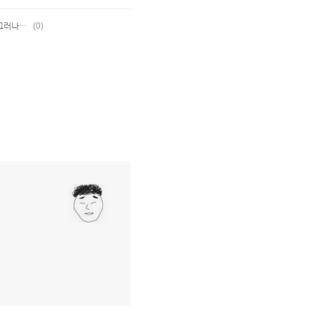
[Cubase/자작곡] 본격 군대 휴가 기념곡 - 그러나새싹들은언젠가
(0)