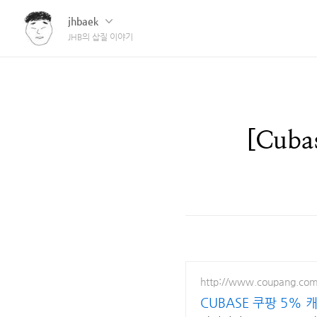
jhbaek
JHB의 삽질 이야기
[Cub
http://www.coupang.co
CUBASE 쿠팡 5% 