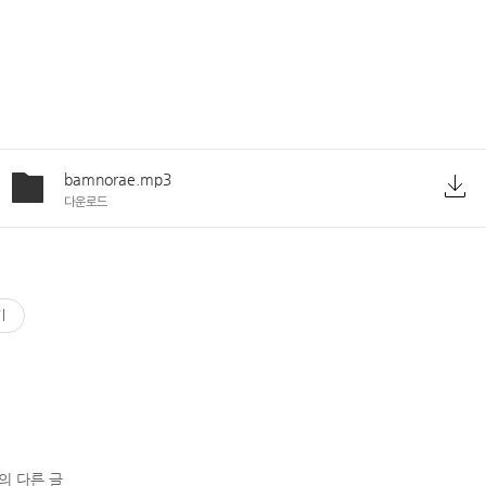
bamnorae.mp3
다운로드
기
의 다른 글