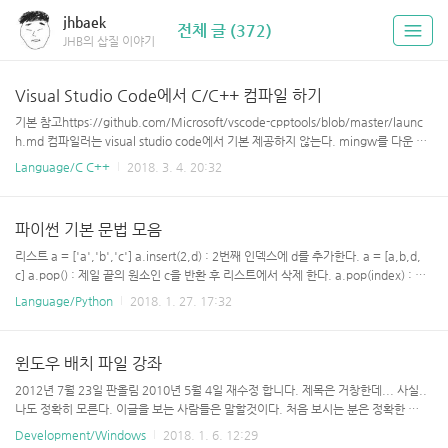
jhbaek
전체 글 (372)
JHB의 삽질 이야기
Visual Studio Code에서 C/C++ 컴파일 하기
기본 참고https://github.com/Microsoft/vscode-cpptools/blob/master/launc
h.md 컴파일러는 visual studio code에서 기본 제공하지 않는다. mingw를 다운 받
아서 하자.
Language/C C++
2018. 3. 4. 20:32
파이썬 기본 문법 모음
리스트 a = ['a','b','c'] a.insert(2,d) : 2번째 인덱스에 d를 추가한다. a = [a,b,d,
c] a.pop() : 제일 끝의 원소인 c을 반환 후 리스트에서 삭제 한다. a.pop(index) : in
dex 원소를 반환하고 삭제한다. a.remove('b') : 'b'를 찾아서 삭제한다. del a[1] :
Language/Python
2018. 1. 27. 17:32
1번째 원소를 삭제하다. a.index('b') : 'b' 원소의 인덱스를 반환한다. 여러개 있을
경우 앞에 있는 인덱스를 반환. a.append('f') : 제일 끝에 요소 추가 리스트 값 수정
a[1:2] = [1,2,3] 하면 a = ['a',1,2,3,'b','c'] 이렇게 되고 (연속된 범위 수정) a[1]
윈도우 배치 파일 강좌
= [1,2,3] 하면 a = ['a',[1,2,3],'..
2012년 7월 23일 판올림 2010년 5월 4일 재수정 합니다. 제목은 거창한데... 사실..
나도 정확히 모른다. 이글을 보는 사람들은 말할것이다. 처음 보시는 분은 정확한 사
용법을 알려준다고 해놓고선 웬 낚시글이나.. 그리고 나를 잘아는 사람들은 아니 댁처
Development/Windows
2018. 1. 6. 12:29
럼 잘쓰는 사람이? 모른다고 그러면? 사실.. 말해서.. 우리나라 같은경우 쓰는게 다