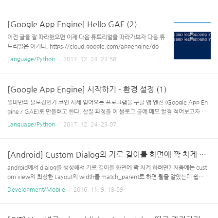
일룰적이고 알고리즘 적으로 한눈에 보면 아 뭐하는 옵션이다라고 알수있지만.. 사
실.. 우리나라에서 한발자국만 나가보면.. 기본에서 나오는것을 완전 무시한 for문을
[Google App Engine] Hello GAE (2)
돌리고 있는데도 잘만 먹는 즉 우리에게 아직 혹은 전문적으로 않알려진 숨겨진 방법
들이 많지만.. 우리는 그 기본에 기본도 모르고 있다. 물론 외국 사이트 가면 알고리즘
이전 글을 잘 따라했으면 이제 다음 튜토리얼을 따라가보자 다음 튜
적으로 고급적인 for 사용법을..
토리얼은 이거다. https://cloud.google.com/appengine/docs/
standard/python/quickstart 우선 git으로 git clone https://git
Language/Python
2017. 12. 24. 23:58
hub.com/GoogleCloudPlatform/python-docs-samples 해서
가져오고cd python-docs-samples/appengine/standard/hello
_world 여기 들어가보면 반가운 놈이 있다. 얘를 실행해야하는데,
[Google App Engine] 시작하기 - 환경 설정 (1)
google cloud sdk에 포함돼있는 dev_appserver_py를 이용한다.
이전 글에서 설명했듯이 google cloud sdk를 환경 변수에 잘 추가
얼마만의 블로깅인가 코인 시세 얻어오는 프로그램을 구글 앱 엔진 (Google App En
해놨으면dev_appserver.py app..
gine / GAE)로 만들려고 한다. 삽질 과정을 이 블로그 글에 메모 할겸 적어보고자 한
다. 일단.. 파이썬환경 설정부터 해야한다. [파이썬 PyDev 설치] 그냥 기존 깔려있던
Language/Python
2017. 12. 24. 23:07
eclipse luna 버전에 market place 가서 pydev 설치했더니 이클립스 업그레이드
하랜다 -_- 그래서 eclipse oxygen을 설치했다. 아 참고로 google cloud sdk install
ation guide를 읽어보니 파이썬은 2.7 설치하라고 한다. 설치 후 파이썬 설치 경로를
[Android] Custom Dialog의 가로 길이를 화면에 꽉 차게 설정하는 법
환경 변수로 PYTHON_HOME 으로 잡았다. 저 이름으로 잡아야 pydev 프로젝트 설
정시 auto configuration이 ..
android에서 dialog를 생성해서 가로 길이를 화면에 꽉 차게 하려면? 처음에는 cust
om view의 최상한 Layout의 width를 match_parent로 하면 될줄 알았는데 쉽게
안되더라 dialog라는 놈 자체가 max width가 화면의 90% 정도로 정해져있는듯 이
Development/Mobile
2016. 11. 9. 19:59
걸 해결하기 위해선 custom dialog의 theme을 바꿔줘야한다.Theme_Dialog...
로 바꾸면 결국 똑같고 나같은 경우는 android.R.style.Theme_Translucent_NoTi
tleBar_Fullscreen 를 해주었더니 생각했던 대로 구현이 되었다. default 생성자에