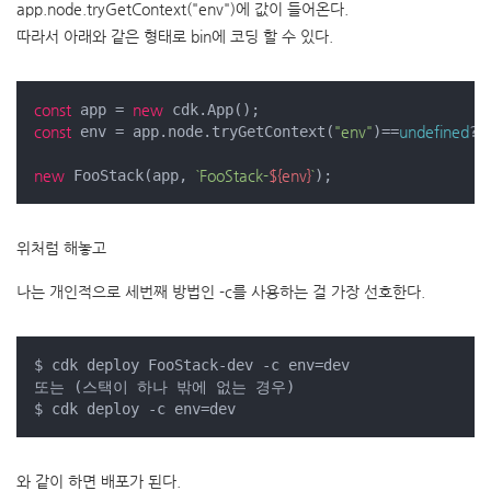
app.node.tryGetContext("env")에 값이 들어온다.
따라서 아래와 같은 형태로 bin에 코딩 할 수 있다.
const
 app = 
new
const
 env = app.node.tryGetContext(
"env"
)==
undefined
?
'
new
 FooStack(app, 
`FooStack-
${env}
`
);
위처럼 해놓고
나는 개인적으로 세번째 방법인 -c를 사용하는 걸 가장 선호한다.
$ cdk deploy FooStack-dev -c env=dev

또는 (스택이 하나 밖에 없는 경우)

$ cdk deploy -c env=dev
와 같이 하면 배포가 된다.