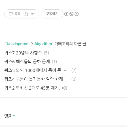
공감
구독하기
'
Development
>
Algorithm
' 카테고리의 다른 글
퀴즈7 20명의 사형수
(5)
퀴즈6 해적들의 금화 문제
(1)
퀴즈5 와인 1000개에서 독이 든 와인 찾기.
(2)
퀴즈4 구분이 불가능한 알약 한개씩 먹기.
(0)
퀴즈2 도화선 2개로 45분 재기.
(0)
퀴즈1 토너먼트 경기 수 맞추기
(0)
길 찾기 알고리즘에서 방향 꺾는 부분을 if 문줄여서 간결하게 표현하기
(10)
문자열을 사전 순으로 정렬하기!
(0)
댓글